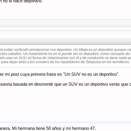
 no lo hace deportivo.
ais evitar confundir prestacional con deportivo. Un Miata es un deportivo aunque 
ntos caballos. Un mastodonte no es ni puede ser un deportivo; como concepto de 
elo usar un SUV; mi forma de relacionarme con él y de conducirlo no tiene nada que
á para dejar atrás a los scooters de los repartidores de Telepizza en los semáforos
eer mi post cuya primera frase es "Un SUV no es un deportivo".
 respuesta basada en desmentir que un SUV es un deportivo verás que 
manera. Mi hermana tiene 50 años y mi hermano 47.