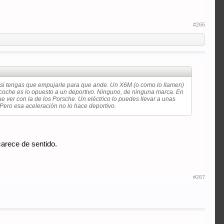
#266
casi tengas que empujarle para que ande. Un X6M (o como lo llamen)
coche es lo opuesto a un deportivo. Ninguno, de ninguna marca. En
 ver con la de los Porsche. Un eléctrico lo puedes llevar a unas
. Pero esa aceleración no lo hace deportivo.
carece de sentido.
#267