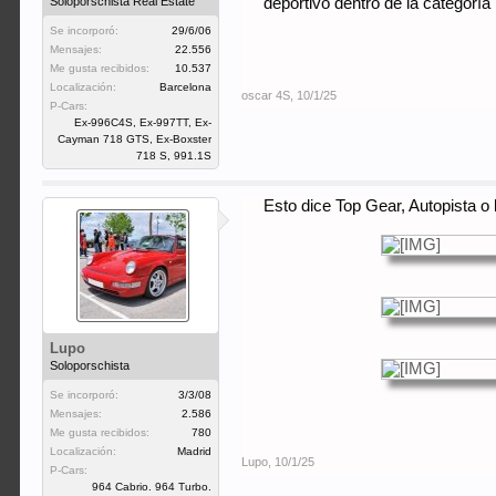
Soloporschista Real Estate
deportivo dentro de la categor
Se incorporó:
29/6/06
Mensajes:
22.556
Me gusta recibidos:
10.537
Localización:
Barcelona
oscar 4S
,
10/1/25
P-Cars:
Ex-996C4S, Ex-997TT, Ex-
Cayman 718 GTS, Ex-Boxster
718 S, 991.1S
Esto dice Top Gear, Autopista o
Lupo
Soloporschista
Se incorporó:
3/3/08
Mensajes:
2.586
Me gusta recibidos:
780
Localización:
Madrid
Lupo
,
10/1/25
P-Cars:
964 Cabrio. 964 Turbo.