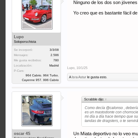
Ninguno de los dos son jóvenes
Yo creo que es bastante fácil d
Lupo
Soloporschista
Se incorporó:
3/3/08
Mensajes:
2.586
Me gusta recibidos:
780
Localización:
Madrid
Lupo
,
10/1/25
P-Cars:
964 Cabrio. 964 Turbo.
A
Isra Astur
le gusta esto.
Cayenne 957. 996 Cabrio
Scrabble dijo:
↑
Como decía
@calonso
, deberí
es un mastodonte con chorrocie
mi día a día hace tiempo que su
tandas de dragsters, o te servir
oscar 4S
Un Miata deportivo no lo veo mu