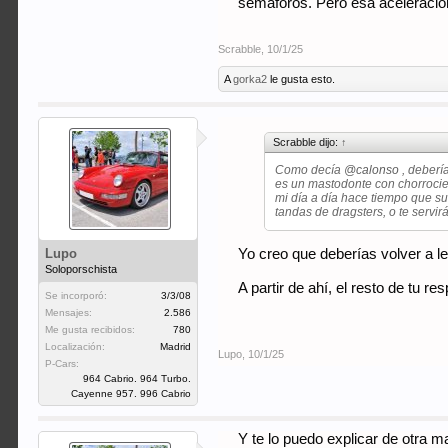
semáforos. Pero esa aceleración
Scrabble
,
10/1/25
A
gorka2
le gusta esto.
Scrabble dijo:
↑
Como decía
@calonso
, deberí
es un mastodonte con chorrocie
mi día a día hace tiempo que su
tandas de dragsters, o te servir
Lupo
Yo creo que deberías volver a l
Soloporschista
A partir de ahí, el resto de tu
Se incorporó:
3/3/08
Mensajes:
2.586
Me gusta recibidos:
780
Localización:
Madrid
Lupo
,
10/1/25
P-Cars:
964 Cabrio. 964 Turbo.
Cayenne 957. 996 Cabrio
Y te lo puedo explicar de otra 