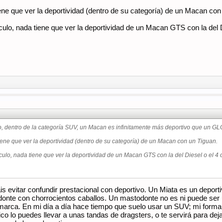
ne que ver la deportividad (dentro de su categoría) de un Macan con
ulo, nada tiene que ver la deportividad de un Macan GTS con la del Di
, dentro de la categoría SUV, un Macan es infinitamente más deportivo que un GL
ene que ver la deportividad (dentro de su categoría) de un Macan con un Tiguan.
culo, nada tiene que ver la deportividad de un Macan GTS con la del Diesel o el 4 c
ais evitar confundir prestacional con deportivo. Un Miata es un depo
donte con chorrocientos caballos. Un mastodonte no es ni puede ser
marca. En mi día a día hace tiempo que suelo usar un SUV; mi forma 
ico lo puedes llevar a unas tandas de dragsters, o te servirá para deja