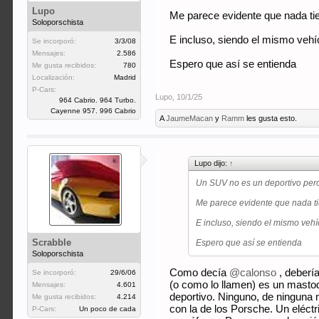
Lupo
Me parece evidente que nada tie
Soloporschista
E incluso, siendo el mismo vehíc
Se incorporó:
3/3/08
Mensajes:
2.586
Espero que así se entienda
Me gusta recibidos:
780
Localización:
Madrid
P-Cars:
Lupo
,
10/1/25
964 Cabrio. 964 Turbo.
Cayenne 957. 996 Cabrio
A
JaumeMacan
y
Ramm
les gusta esto.
Lupo dijo:
↑
Un SUV no es un deportivo pero
Me parece evidente que nada ti
E incluso, siendo el mismo vehí
Scrabble
Espero que así se entienda
Soloporschista
Como decía
@calonso
, deberí
Se incorporó:
29/6/06
(o como lo llamen) es un masto
Mensajes:
4.601
deportivo. Ninguno, de ninguna 
Me gusta recibidos:
4.214
con la de los Porsche. Un eléctr
P-Cars:
Un poco de cada