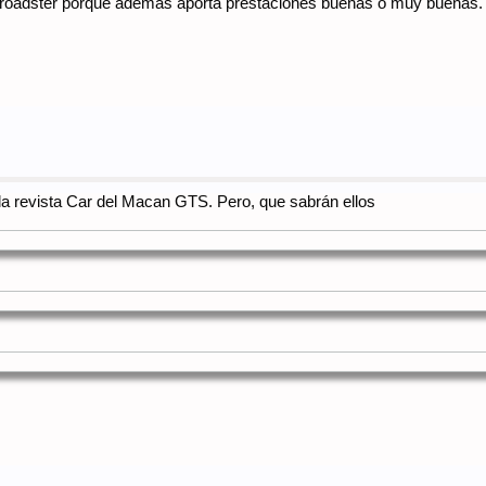
ía roadster porque además aporta prestaciones buenas o muy buenas. 
 la revista Car del Macan GTS. Pero, que sabrán ellos