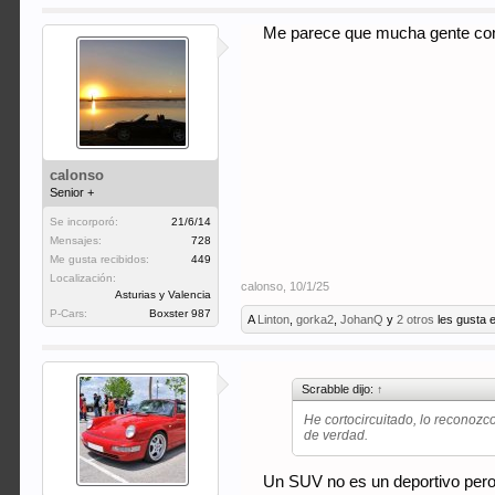
Me parece que mucha gente conf
calonso
Senior +
Se incorporó:
21/6/14
Mensajes:
728
Me gusta recibidos:
449
Localización:
calonso
,
10/1/25
Asturias y Valencia
P-Cars:
Boxster 987
A
Linton
,
gorka2
,
JohanQ
y
2 otros
les gusta e
Scrabble dijo:
↑
He cortocircuitado, lo reconozc
de verdad.
Un SUV no es un deportivo pero