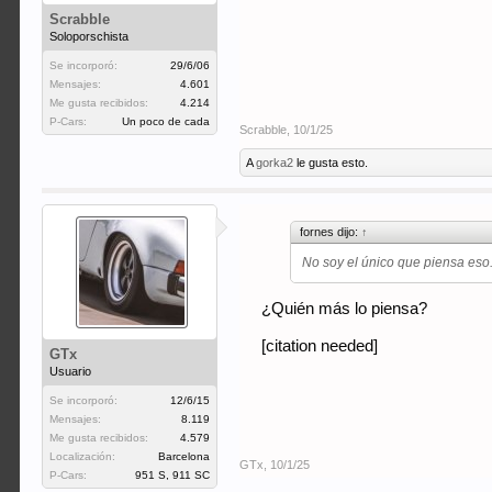
Scrabble
Soloporschista
Se incorporó:
29/6/06
Mensajes:
4.601
Me gusta recibidos:
4.214
P-Cars:
Un poco de cada
Scrabble
,
10/1/25
A
gorka2
le gusta esto.
fornes dijo:
↑
No soy el único que piensa eso
¿Quién más lo piensa?
[citation needed]
GTx
Usuario
Se incorporó:
12/6/15
Mensajes:
8.119
Me gusta recibidos:
4.579
Localización:
Barcelona
GTx
,
10/1/25
P-Cars:
951 S, 911 SC