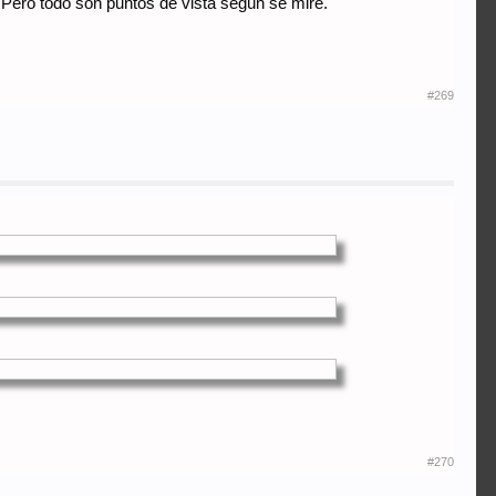
Pero todo son puntos de vista según se mire.
#269
#270