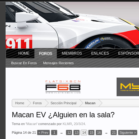
HOME
MIEMBROS
ENLACES
ESPÓNSO
FOROS
Buscar En Foros
Mensajes Recientes
Home
Foros
Sección Principal
Macan
Macan EV ¿Alguien en la sala?
Tema en '
Macan
' comenzado por
KLMR
,
20/3/24
.
Página 14 de 21
< Prev
1
←
12
13
14
15
16
→
21
Siguiente >