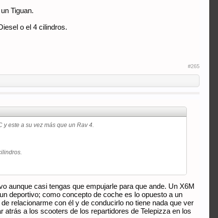
 un Tiguan.
esel o el 4 cilindros.
#265
C y este a su vez más que un Rav 4.
ilindros.
rtivo aunque casi tengas que empujarle para que ande. Un X6M
 un deportivo; como concepto de coche es lo opuesto a un
de relacionarme con él y de conducirlo no tiene nada que ver
r atrás a los scooters de los repartidores de Telepizza en los