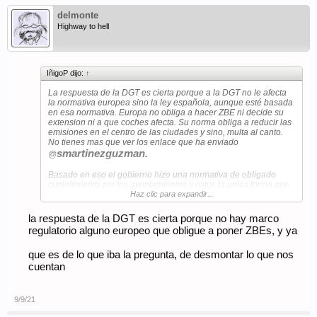
delmonte
Highway to hell
IñigoP dijo:
↑
La respuesta de la DGT es cierta porque a la DGT no le afecta
la normativa europea sino la ley española, aunque esté basada
en esa normativa. Europa no obliga a hacer ZBE ni decide su
extension ni a que coches afecta. Su norma obliga a reducir las
emisiones en el centro de las ciudades y sino, multa al canto.
No tienes mas que ver los enlace que ha enviado
smartinezguzma
n.
@
Basado en eso el gobierno hizo una normativa de obligado
cumplimiento por los ayuntamientos y estos la unica forma que
han encontrado de momento es limitar la circulacion de los
Haz clic para expandir...
coches por los centros urbanos. Que y como hacerlo es cosa de
cada ayuntamiento. Hasta aqui lo que considero objetivo.
la respuesta de la DGT es cierta porque no hay marco
regulatorio alguno europeo que obligue a poner ZBEs, y ya
En el caso de Madrid Almeida mintió descaradamente y
absurdamente, porque esa medida no creo que fuese tan
que es de lo que iba la pregunta, de desmontar lo que nos
importante en su programa electoral. Con todo lo que criticaron
a Carmena por implantar Madrid Central,crees que sin la
cuentan
amenaza de una buena multa Almeida pondría Madrid Central
o 360 o como quiera llamarlo?
9/9/21
Me gusta la normativa europea, la española y la de Madrid?
Cada uno tendrá su opinión pero sea por motivos válidos o por