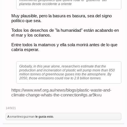
movimiento geopolítico que quiere rotar el "gobierno" del
planeta desde occidente a oriente
Muy plausible, pero la basura es basura, sea del signo
político que sea.
Todos los desechos de "la humanidad" están acabando en
el mar y los océanos.
Entre todos la matamos y ella sola morirá antes de lo que
cabría esperar.
Globally, in this year alone, researchers estimate that the
production and incineration of plastic will pump more than 850
million tonnes of greenhouse gases into the atmosphere. By
2050, those emissions could rise to 2.8 billion tonnes.
https://www.wwf.org.au/news/blogs/plastic-waste-and-
climate-change-whats-the-connection#gs.ar9kvu
14/9/21
A
smartinezguzman
le gusta esto.