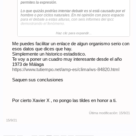
permites la expresión.
Lo que quizás podrías intentar debatir es si está causado por el
hombre o por ciclos naturales. En mi opinión con poco espacio
para el debate a estas alturas, con seis informes del ipcc
demostrando el fenómeno.
La existencia del cambio climático, así como los efectos como el
Haz clic para expandir...
incremento de CO2 atmosférico, la subida del nivel del mar, o
cambios en la climatología, no admite discusión.
Me puedes facilitar un enlace de algun organismo serio con
esos datos que dices que hay.
Señores, un poco de sentido común .. un poquillo..
Simplemente un historico estadistico.
Te voy a poner un cuadro muy interesante desde el año
1973 de Málaga
https://www.tutiempo.net/amp-es/clima/ws-84820.html
Saquen sus conclusiones
Por cierto Xavier X , no pongo las tildes en honor a ti.
Última modificación:
15/9/21
15/9/21
(Debes conectarte o crear una cuenta para responder.)