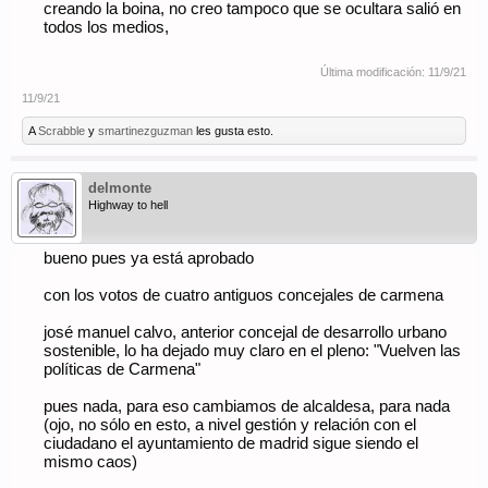
creando la boina, no creo tampoco que se ocultara salió en
todos los medios,
Última modificación:
11/9/21
11/9/21
A
Scrabble
y
smartinezguzman
les gusta esto.
delmonte
Highway to hell
bueno pues ya está aprobado
con los votos de cuatro antiguos concejales de carmena
josé manuel calvo, anterior concejal de desarrollo urbano
sostenible, lo ha dejado muy claro en el pleno: "Vuelven las
políticas de Carmena"
pues nada, para eso cambiamos de alcaldesa, para nada
(ojo, no sólo en esto, a nivel gestión y relación con el
ciudadano el ayuntamiento de madrid sigue siendo el
mismo caos)