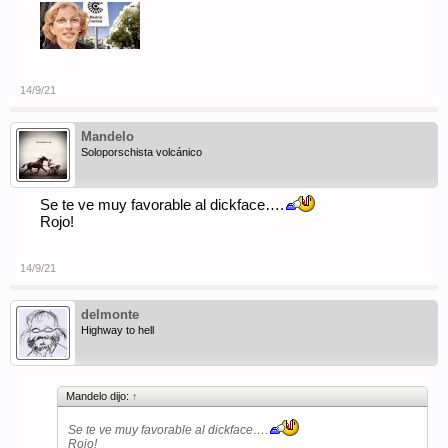
14/9/21
Mandelo
Soloporschista volcánico
Se te ve muy favorable al dickface….
Rojo!
14/9/21
delmonte
Highway to hell
Mandelo dijo:
↑
Se te ve muy favorable al dickface….
Rojo!