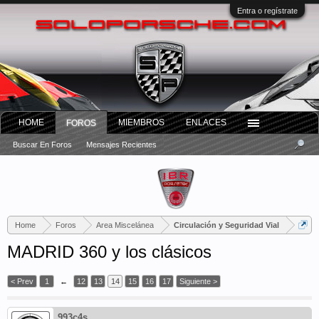
Entra o regístrate
HOME
MIEMBROS
ENLACES
FOROS
Buscar En Foros
Mensajes Recientes
Home
Foros
Area Miscelánea
Circulación y Seguridad Vial
MADRID 360 y los clásicos
< Prev
1
←
12
13
14
15
16
17
Siguiente >
993c4s