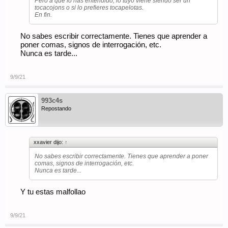
Pero a que lo has entendido, lo tuyo viene siendo ser un
tocacojons o si lo prefieres tocapelotas.
En fin.
No sabes escribir correctamente. Tienes que aprender a
poner comas, signos de interrogación, etc.
Nunca es tarde...
9/9/21
993c4s
Repostando
xxavier dijo:
↑
No sabes escribir correctamente. Tienes que aprender a poner
comas, signos de interrogación, etc.
Nunca es tarde...
Y tu estas malfollao
9/9/21