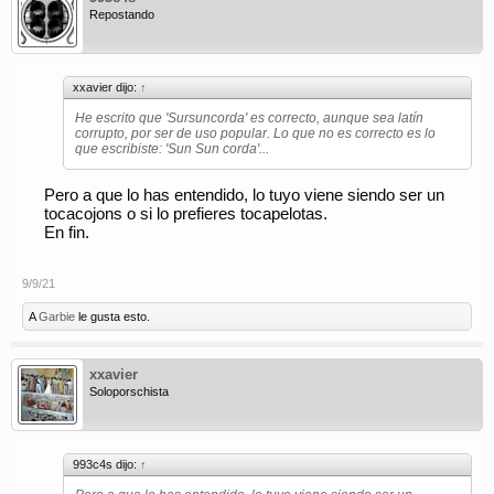
Repostando
xxavier dijo:
↑
He escrito que 'Sursuncorda' es correcto, aunque sea latín
corrupto, por ser de uso popular. Lo que no es correcto es lo
que escribiste: 'Sun Sun corda'...
Pero a que lo has entendido, lo tuyo viene siendo ser un
tocacojons o si lo prefieres tocapelotas.
En fin.
9/9/21
A
Garbie
le gusta esto.
xxavier
Soloporschista
993c4s dijo:
↑