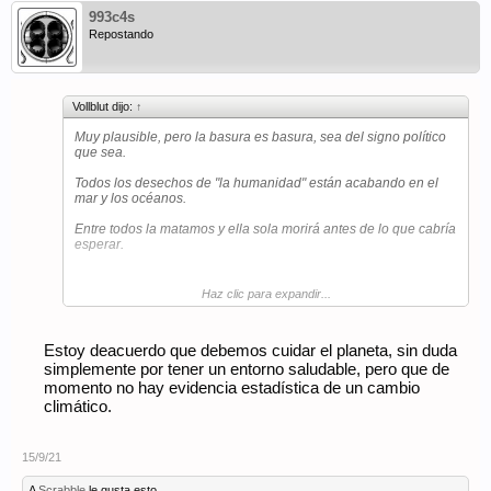
993c4s
Repostando
Vollblut dijo:
↑
Muy plausible, pero la basura es basura, sea del signo político
que sea.
Todos los desechos de "la humanidad" están acabando en el
mar y los océanos.
Entre todos la matamos y ella sola morirá antes de lo que cabría
esperar.
Haz clic para expandir...
https://www.wwf.org.au/news/blogs/plastic-waste-and-climate-
change-whats-the-connection#gs.ar9kvu
Estoy deacuerdo que debemos cuidar el planeta, sin duda
simplemente por tener un entorno saludable, pero que de
momento no hay evidencia estadística de un cambio
climático.
15/9/21
A
Scrabble
le gusta esto.