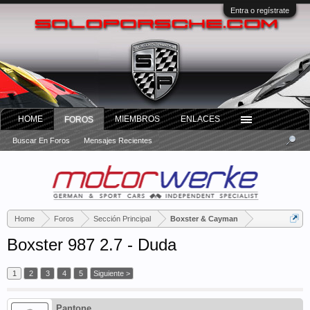
Entra o regístrate
HOME
MIEMBROS
ENLACES
FOROS
Buscar En Foros
Mensajes Recientes
Home
Foros
Sección Principal
Boxster & Cayman
Boxster 987 2.7 - Duda
1
2
3
4
5
Siguiente >
Pantone