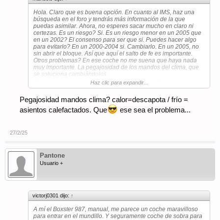
Hola. Claro que es buena opción. En cuanto al IMS, haz una
búsqueda en el foro y tendrás más información de la que
puedas asimilar. Ahora, no esperes sacar mucho en claro ni
certezas. Es un riesgo? Si. Es un riesgo menor en un 2005 que
en un 2002? El consenso para ser que si. Puedes hacer algo
para evitarlo? En un 2000-2004 si. Cambiarlo. En un 2005, no
sin abrir el bloque. Así que aquí el salto de fe es importante.
Otros problemas? En ese coche no me suena que haya nada
muy importante. La pegajosidad de los mandos del clima, que
se soluciona cambiándolos.
Suerte con la búsqueda y la compra. Entrar en Porsche es
Haz clic para expandir...
como un rito iniciático de la mafia. Marca carácter, y nunca
podrás salir. Pero sarna con gusto no pica, dicen.
Pegajosidad mandos clima? calor=descapota / frío =
asientos calefactados. Que
ese sea el problema...
27/2/25
Pantone
Usuario +
victorj0301 dijo:
↑
A mí el Boxster 987, manual, me parece un coche maravilloso
para entrar en el mundillo. Y seguramente coche de sobra para