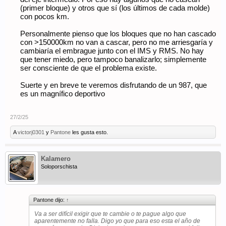
(primer bloque) y otros que sí (los últimos de cada molde)
con pocos km.
Personalmente pienso que los bloques que no han cascado
con >150000km no van a cascar, pero no me arriesgaría y
cambiaría el embrague junto con el IMS y RMS. No hay
que tener miedo, pero tampoco banalizarlo; simplemente
ser consciente de que el problema existe.
Suerte y en breve te veremos disfrutando de un 987, que
es un magnífico deportivo
27/2/25
A
victorj0301
y
Pantone
les gusta esto.
Kalamero
Soloporschista
Pantone dijo:
↑
Va a ser difícil exigir que te cambie o te pague algo que
aparentemente no falla. Digo yo que para eso esta el año de