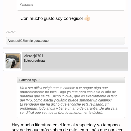
Saludos
Con mucho gusto soy corregido!
27/2/25
A
sebas928bcn
le gusta esto.
victorj0301
Soloporschista
Pantone dijo:
↑
Va a ser difícil exigir que te cambie o te pague algo que
aparentemente no falla. Digo yo que para eso esta el año de
garantía que se da. Dicho lo cual, que es exactamente el fallo
del IMS, como afecta y cuánto puede suponer un cambio?
El vendedor me ha dicho que el coche esta revisado, sin
problemas, todo al día y tiene un año de garantía. De ahí va a
ser difícil que se mueva (por lo anteriormente dicho).
Hay mucha literatura en el foro al respecto y yo tampoco
soy de los que más saben de este tema, más que por leer