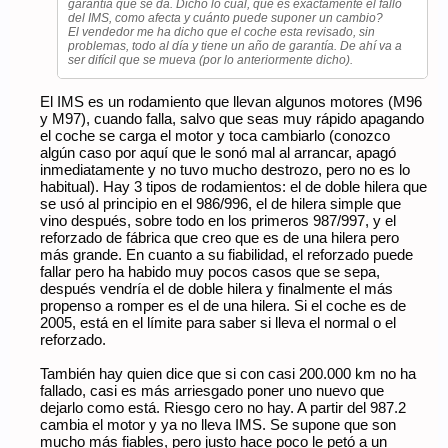
garantía que se da. Dicho lo cual, que es exactamente el fallo
del IMS, como afecta y cuánto puede suponer un cambio?
El vendedor me ha dicho que el coche esta revisado, sin
problemas, todo al día y tiene un año de garantía. De ahí va a
ser difícil que se mueva (por lo anteriormente dicho).
El IMS es un rodamiento que llevan algunos motores (M96
y M97), cuando falla, salvo que seas muy rápido apagando
el coche se carga el motor y toca cambiarlo (conozco
algún caso por aquí que le sonó mal al arrancar, apagó
inmediatamente y no tuvo mucho destrozo, pero no es lo
habitual). Hay 3 tipos de rodamientos: el de doble hilera que
se usó al principio en el 986/996, el de hilera simple que
vino después, sobre todo en los primeros 987/997, y el
reforzado de fábrica que creo que es de una hilera pero
más grande. En cuanto a su fiabilidad, el reforzado puede
fallar pero ha habido muy pocos casos que se sepa,
después vendría el de doble hilera y finalmente el más
propenso a romper es el de una hilera. Si el coche es de
2005, está en el límite para saber si lleva el normal o el
reforzado.
También hay quien dice que si con casi 200.000 km no ha
fallado, casi es más arriesgado poner uno nuevo que
dejarlo como está. Riesgo cero no hay. A partir del 987.2
cambia el motor y ya no lleva IMS. Se supone que son
mucho más fiables, pero justo hace poco le petó a un