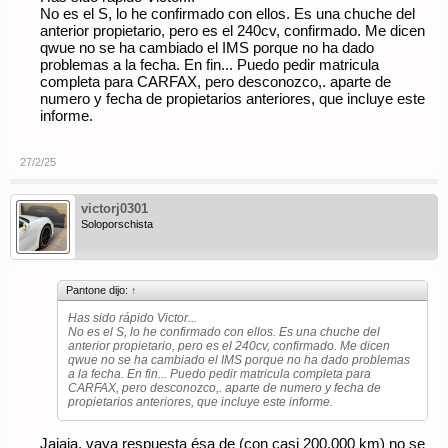
costaría más que si el coche estuviera en Madrid, Barcelona,
No es el S, lo he confirmado con ellos. Es una chuche del
Valencia... a mí me pasó con un 964 que probé (y menos mal),
que estaba en Marbella y tuve que traerlo a Madrid (y pagar su
anterior propietario, pero es el 240cv, confirmado. Me dicen
vuelta, porque vaya si lo devolví en ese caso).
qwue no se ha cambiado el IMS porque no ha dado
problemas a la fecha. En fin... Puedo pedir matricula
completa para CARFAX, pero desconozco,. aparte de
numero y fecha de propietarios anteriores, que incluye este
informe.
27/2/25
victorj0301
Soloporschista
Pantone dijo:
↑
Has sido rápido Victor...
No es el S, lo he confirmado con ellos. Es una chuche del
anterior propietario, pero es el 240cv, confirmado. Me dicen
qwue no se ha cambiado el IMS porque no ha dado problemas
a la fecha. En fin... Puedo pedir matricula completa para
CARFAX, pero desconozco,. aparte de numero y fecha de
propietarios anteriores, que incluye este informe.
Jajaja, vaya respuesta ésa de (con casi 200.000 km) no se