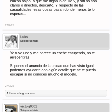
calzon bajao" a que me digan lo del IMS, y sdi no son
lo traje a Madrid. Y lo vendí aquí en Madrid. Y un día estando de
vacaciones, me lo encuentré en un parking de un Corte Inglés
claros o directos, descarto. Y respecto de las
de Gijón...
casualidades, esas cosas pasan donde menos te lo
esperas...
27/2/25
Luks
Soloporschista
Yo tuve uno y me parece un coche estupendo, no te
arrepentirás.
Si pones el anuncio de la unidad que has visto igual
podemos ayudarte con algún detalle que se te pueda
escapar si no conoces mucho el modelo.
27/2/25
A
Pantone
le gusta esto.
victorj0301
Soloporschista