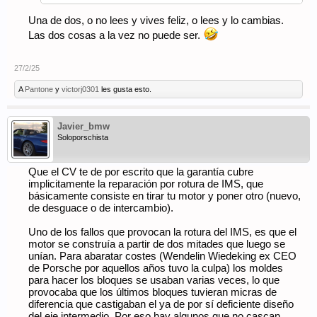
Una de dos, o no lees y vives feliz, o lees y lo cambias.
Las dos cosas a la vez no puede ser.
27/2/25
A
Pantone
y
victorj0301
les gusta esto.
Javier_bmw
Soloporschista
Que el CV te de por escrito que la garantía cubre
implicitamente la reparación por rotura de IMS, que
básicamente consiste en tirar tu motor y poner otro (nuevo,
de desguace o de intercambio).
Uno de los fallos que provocan la rotura del IMS, es que el
motor se construía a partir de dos mitades que luego se
unían. Para abaratar costes (Wendelin Wiedeking ex CEO
de Porsche por aquellos años tuvo la culpa) los moldes
para hacer los bloques se usaban varias veces, lo que
provocaba que los últimos bloques tuvieran micras de
diferencia que castigaban el ya de por sí deficiente diseño
del eje intermedio. Por eso hay algunos que no cascan