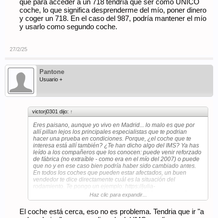
que para acceder a un 718 tendría que ser como UNICO
coche, lo que significa desprenderme del mío, poner dinero
y coger un 718. En el caso del 987, podría mantener el mío
y usarlo como segundo coche.
27/2/25
Pantone
Usuario +
victorj0301 dijo:
↑
Eres paisano, aunque yo vivo en Madrid... lo malo es que por
allí pillan lejos los principales especialistas que te podrian
hacer una prueba en condiciones. Porque, ¿el coche que te
interesa está allí también? ¿Te han dicho algo del IMS? Ya has
leído a los compañeros que los conocen: puede venir reforzado
de fábrica (no extraíble - como era en el mío del 2007) o puede
que no y en ese caso bien podría haber sido cambiado antes.
En todos los coches que pueden estar afectados, un buen
vendedor te dice directamente cuál es la situación del
rodamiento. Te pongo un ejemplo:
https://julia-
automobile.com/coche-en-venta/porsche-996-carrera-mk2-
Haz clic para expandir...
2001/
El coche está cerca, eso no es problema. Tendria que ir "a
PD: casualidades de la vida, yo compré mi 987 en Málaga y me