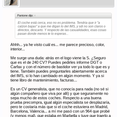
Pantone dijo:
↑
El coche está cerca, eso no es problema. Tendria que ir "a
calzon bajao" a que me digan lo del IMS, y sdi no son claros o
directos, descarto. Y respecto de las casualidades, esas cosas
pasan donde menos te lo esperas...
Ahhh... ya he visto cuál es... me parece precioso, color,
interior...
Me surge una duda: atrás en el logo viene la S. ¿Seguro
que es el de 240 CV? Puedes pedirles informe DGT o
Carfax y con el número de bastidor ver ya todo lo que es y
tiene. También puedes preguntarles abiertamente acerca
del IMS, si lo han cambiado en algún momento. Y ya si
tiene libro de mantenimiento, facturas...
Es un CV generalista, que no conocía para nada (no sé si
algún compañero que viva por allí) y que seguramente no
sepa mucho de estos coches. Respecto a una buena
prueba precompra, igual algún especialista se desplazaría,
pero te costaría más que si el coche estuviera en Madrid,
Barcelona, Valencia... a mí me pasó con un 964 que probé
(y menos mal), que estaba en Marbella y tuve que traerlo a