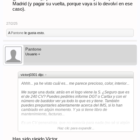
Madrid (y pagar su vuelta, porque vaya si lo devolví en ese
caso).
27/2/25
A
Pantone
le gusta esto.
Pantone
Usuario +
victorj0301 dijo:
↑
Ahhh... ya he visto cuál es... me parece precioso, color, interior...
Me surge una duda: atrás en el logo viene la S. ¿Seguro que es
el de 240 CV? Puedes pedirles informe DGT o Carfax y con el
número de bastidor ver ya todo lo que es y tiene. También
puedes preguntarles abiertamente acerca del IMS, si lo han
cambiado en algún momento. Y ya si tiene libro de
mantenimiento, facturas...
Es un CV generalista, que no conocía para nada (no sé si algún
compañero que viva por allí) y que seguramente no sepa
Haz clic para expandir...
mucho de estos coches. Respecto a una buena prueba
precompra, igual algún especialista se desplazaría, pero te
Has sido rápido Victor...