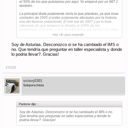
el 50% de los que pululamos por aquí. Yo empecé por un 987.1
también...
La principal duda justamente sería la que planteas, ya que esas
unidades de 2005 sí están justamente afectadas por la historia
esa del famoso rodamiento. El mío era de 2007 y ya lo traía
reforzado (lo que tampoco lo libraba al 100% de los
problemas). Con todo, y con los kilómetros que tiene y sin saber
el cuidado que ha tenido (¿se ha cambiado el IMS alguna
Haz clic para expandir...
vez?), mi consejo sería prueba precompra en especialista de
cabeza. ¿De dónde eres?
Soy de Asturias. Desconozco si se ha cambiado el IMS o
no. Que tendría que preguntar en taller especialista y donde
lo podria llevar?. Gracias!
27/2/25
victorj0301
Soloporschista
Pantone dijo:
↑
Soy de Asturias. Desconozco si se ha cambiado el IMS o no.
Que tendría que preguntar en taller especialista y donde lo
podria llevar?. Gracias!