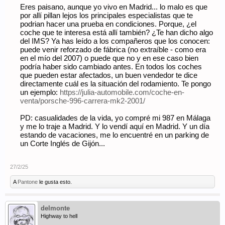
Eres paisano, aunque yo vivo en Madrid... lo malo es que
por allí pillan lejos los principales especialistas que te
podrian hacer una prueba en condiciones. Porque, ¿el
coche que te interesa está allí también? ¿Te han dicho algo
del IMS? Ya has leído a los compañeros que los conocen:
puede venir reforzado de fábrica (no extraíble - como era
en el mío del 2007) o puede que no y en ese caso bien
podría haber sido cambiado antes. En todos los coches
que pueden estar afectados, un buen vendedor te dice
directamente cuál es la situación del rodamiento. Te pongo
un ejemplo:
https://julia-automobile.com/coche-en-
venta/porsche-996-carrera-mk2-2001/
PD: casualidades de la vida, yo compré mi 987 en Málaga
y me lo traje a Madrid. Y lo vendí aquí en Madrid. Y un día
estando de vacaciones, me lo encuentré en un parking de
un Corte Inglés de Gijón...
27/2/25
A
Pantone
le gusta esto.
delmonte
Highway to hell