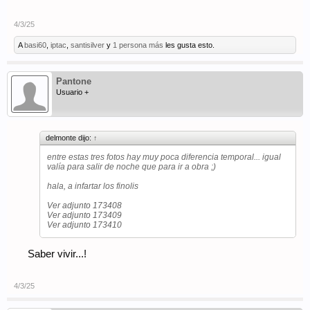
4/3/25
A
basi60
,
iptac
,
santisilver
y
1 persona más
les gusta esto.
Pantone
Usuario +
delmonte dijo:
↑
entre estas tres fotos hay muy poca diferencia temporal... igual
valía para salir de noche que para ir a obra ;)
hala, a infartar los finolis
Ver adjunto 173408
Ver adjunto 173409
Ver adjunto 173410
Saber vivir...!
4/3/25