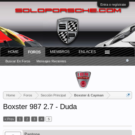
Entra o regístrate
HOME
MIEMBROS
ENLACES
FOROS
Buscar En Foros
Mensajes Recientes
Home
Foros
Sección Principal
Boxster & Cayman
Boxster 987 2.7 - Duda
< Prev
1
2
3
4
5
Pantone