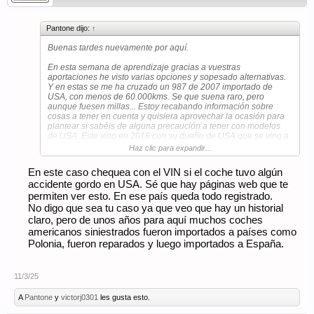
Pantone dijo:
↑
Buenas tardes nuevamente por aquí.
En esta semana de aprendizaje gracias a vuestras
aportaciones he visto varias opciones y sopesado alternativas.
Y en estas se me ha cruzado un 987 de 2007 importado de
USA, con menos de 60.000kms. Se que suena raro, pero
aunque fuesen millas... Estoy recabando información sobre
cosas a tener en cuenta y quisiera aprovechar la ocasión para
plantear si sabéis de alguna precaución a tener con modelos
de USA. Este vino en 2016 con su dueño de USA que se vino a
vivir a España y está plenamente homologado. Tiene etiqueta C
Haz clic para expandir...
y acaba de pasar la ITV hace un par de meses sin problemas.
Gracias por vuestras opiniones
En este caso chequea con el VIN si el coche tuvo algún
accidente gordo en USA. Sé que hay páginas web que te
permiten ver esto. En ese país queda todo registrado.
No digo que sea tu caso ya que veo que hay un historial
claro, pero de unos años para aquí muchos coches
americanos siniestrados fueron importados a países como
Polonia, fueron reparados y luego importados a España.
11/3/25
A
Pantone
y
victorj0301
les gusta esto.