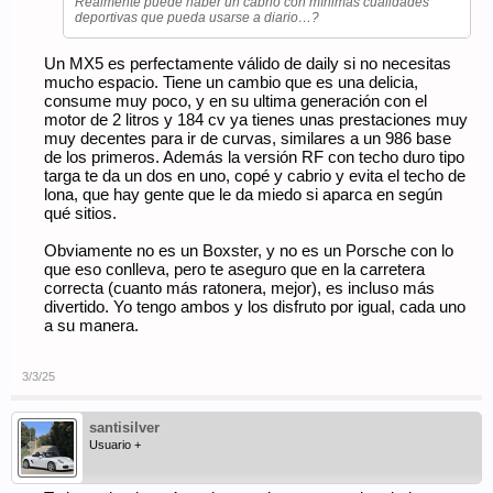
Realmente puede haber un cabrio con mínimas cualidades
deportivas que pueda usarse a diario…?
Un MX5 es perfectamente válido de daily si no necesitas
mucho espacio. Tiene un cambio que es una delicia,
consume muy poco, y en su ultima generación con el
motor de 2 litros y 184 cv ya tienes unas prestaciones muy
muy decentes para ir de curvas, similares a un 986 base
de los primeros. Además la versión RF con techo duro tipo
targa te da un dos en uno, copé y cabrio y evita el techo de
lona, que hay gente que le da miedo si aparca en según
qué sitios.
Obviamente no es un Boxster, y no es un Porsche con lo
que eso conlleva, pero te aseguro que en la carretera
correcta (cuanto más ratonera, mejor), es incluso más
divertido. Yo tengo ambos y los disfruto por igual, cada uno
a su manera.
3/3/25
santisilver
Usuario +