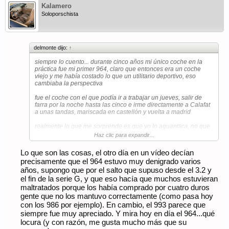
Kalamero
Soloporschista
delmonte dijo:
↑
siempre lo cuento... durante cinco años mi único coche en la
práctica fue mi primer 964, claro que entonces era un coche
viejo y me había costado lo que un utilitario deportivo, eso
cambiaba la perspectiva
fue el coche con el que podía ir a trabajar un jueves, salir de
farra por la noche hasta las cinco e irme directamente a Calafat
a unas tandas, mariscada en castellón y vuelta a madrid
realmente lo que me sorprende es que yo lo aguantara, no que
lo hiciera el coche...
Haz clic para expandir...
Lo que son las cosas, el otro día en un vídeo decían
precisamente que el 964 estuvo muy denigrado varios
años, supongo que por el salto que supuso desde el 3.2 y
el fin de la serie G, y que eso hacía que muchos estuvieran
maltratados porque los había comprado por cuatro duros
gente que no los mantuvo correctamente (como pasa hoy
con los 986 por ejemplo). En cambio, el 993 parece que
siempre fue muy apreciado. Y mira hoy en día el 964...qué
locura (y con razón, me gusta mucho más que su