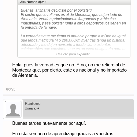
AlexNomas dijo:
↑
Buenas, al final te decidiste por el boxster?
El coche que te refieres es el de Montecar, que bajan todo de
Alemania. Venden principalmente furgonetas y vehículos
industriales, y ese boxster junto a otros deportivos los tienen en
la entrada de la nave.
La verdad es que me tienta el anuncio porque a mí me da igual
que tenga matricula M o 200.000km mientras tenga un historial
adecuado y me dejen revisarlo a fondo, tiene asientos
calefactables que considero que es un extra obligatorio para un
cabrio en Asturias. Me saldría más barato ir a por este que
Haz clic para expandir...
bajarme uno en las mismas condiciones de Alemania.
Pero hasta que no largue un coche del garaje no pego el salto,
Hola, pues la verdad es que no. Y no, no me refiero al de
a ver si me presento en este foro en condiciones de una vez.
Montecar que, por cierto, este es nacional y no importado
de Alemania.
6/3/25
Pantone
Usuario +
Buenas tardes nuevamente por aquí.
En esta semana de aprendizaje gracias a vuestras