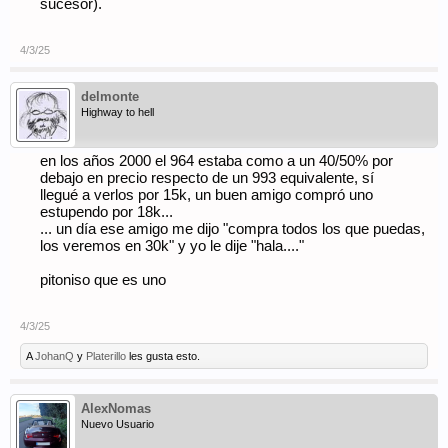
sucesor).
4/3/25
delmonte
Highway to hell
en los años 2000 el 964 estaba como a un 40/50% por
debajo en precio respecto de un 993 equivalente, sí
llegué a verlos por 15k, un buen amigo compró uno
estupendo por 18k...
... un día ese amigo me dijo "compra todos los que puedas,
los veremos en 30k" y yo le dije "hala...."
pitoniso que es uno
4/3/25
A
JohanQ
y
Platerillo
les gusta esto.
AlexNomas
Nuevo Usuario