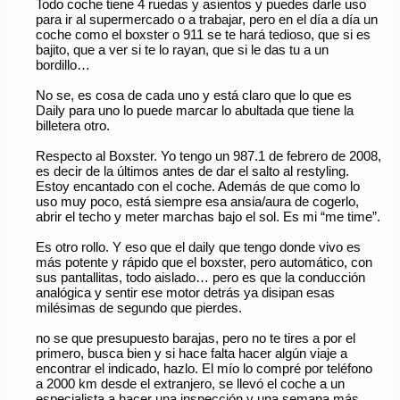
Todo coche tiene 4 ruedas y asientos y puedes darle uso
para ir al supermercado o a trabajar, pero en el día a día un
coche como el boxster o 911 se te hará tedioso, que si es
bajito, que a ver si te lo rayan, que si le das tu a un
bordillo…
No se, es cosa de cada uno y está claro que lo que es
Daily para uno lo puede marcar lo abultada que tiene la
billetera otro.
Respecto al Boxster. Yo tengo un 987.1 de febrero de 2008,
es decir de la últimos antes de dar el salto al restyling.
Estoy encantado con el coche. Además de que como lo
uso muy poco, está siempre esa ansia/aura de cogerlo,
abrir el techo y meter marchas bajo el sol. Es mi “me time”.
Es otro rollo. Y eso que el daily que tengo donde vivo es
más potente y rápido que el boxster, pero automático, con
sus pantallitas, todo aislado… pero es que la conducción
analógica y sentir ese motor detrás ya disipan esas
milésimas de segundo que pierdes.
no se que presupuesto barajas, pero no te tires a por el
primero, busca bien y si hace falta hacer algún viaje a
encontrar el indicado, hazlo. El mío lo compré por teléfono
a 2000 km desde el extranjero, se llevó el coche a un
especialista a hacer una inspección y una semana más