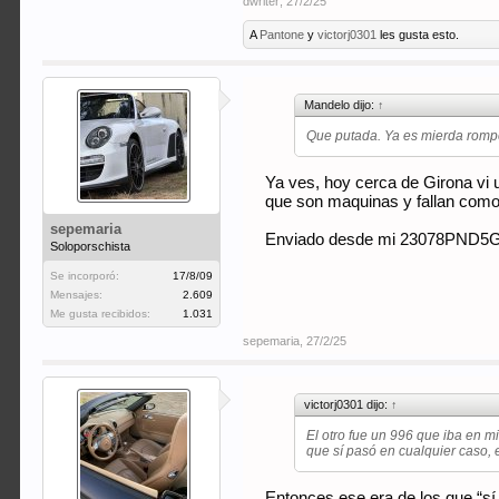
dwriter
,
27/2/25
A
Pantone
y
victorj0301
les gusta esto.
Mandelo dijo:
↑
Que putada. Ya es mierda romp
Ya ves, hoy cerca de Girona vi u
que son maquinas y fallan como
sepemaria
Enviado desde mi 23078PND5G 
Soloporschista
Se incorporó:
17/8/09
Mensajes:
2.609
Me gusta recibidos:
1.031
sepemaria
,
27/2/25
victorj0301 dijo:
↑
El otro fue un 996 que iba en m
que sí pasó en cualquier caso, e
Entonces ese era de los que “s