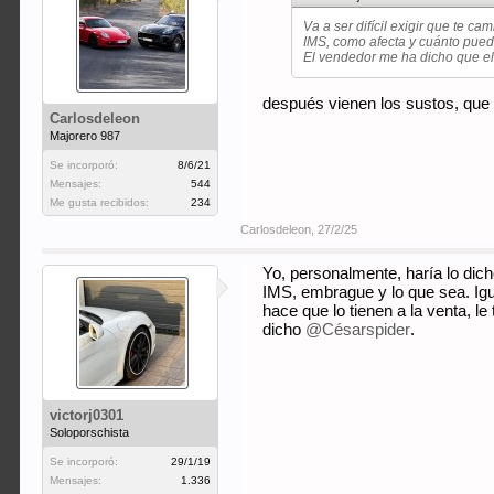
Va a ser difícil exigir que te c
IMS, como afecta y cuánto pue
El vendedor me ha dicho que el c
después vienen los sustos, que 
Carlosdeleon
Majorero 987
Se incorporó:
8/6/21
Mensajes:
544
Me gusta recibidos:
234
Carlosdeleon
,
27/2/25
Yo, personalmente, haría lo dich
IMS, embrague y lo que sea. Igu
hace que lo tienen a la venta, l
dicho
@Césarspider
.
victorj0301
Soloporschista
Se incorporó:
29/1/19
Mensajes:
1.336