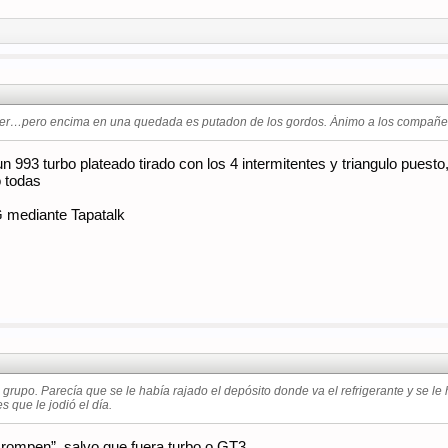
er…pero encima en una quedada es putadon de los gordos. Ánimo a los compañe
n 993 turbo plateado tirado con los 4 intermitentes y triangulo pues
 todas
mediante Tapatalk
i grupo. Parecía que se le había rajado el depósito donde va el refrigerante y se l
s que le jodió el día.
í rompen”, salvo que fuera turbo o GT3…