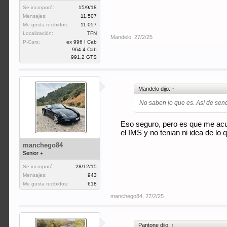
Se incorporó:
15/9/18
Mensajes:
11.507
Me gusta recibidos:
11.057
Localización:
TFN
Mandelo
,
27/2/25
P-Cars:
ex 996 I Cab
964 4 Cab
991.2 GTS
Mandelo dijo:
↑
No saben lo que es. Así de senci
Eso seguro, pero es que me acu
el IMS y no tenian ni idea de l
manchego84
Senior +
Se incorporó:
28/12/15
Mensajes:
943
Me gusta recibidos:
618
manchego84
,
27/2/25
Pantone dijo:
↑