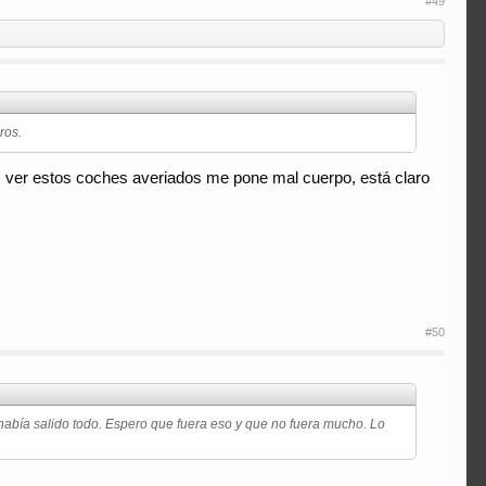
#49
ros.
to, ver estos coches averiados me pone mal cuerpo, está claro
#50
e había salido todo. Espero que fuera eso y que no fuera mucho. Lo