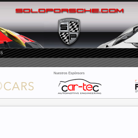
RS
Nuestros Espónsors