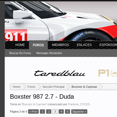
HOME
MIEMBROS
ENLACES
ESPÓNSO
FOROS
Buscar En Foros
Mensajes Recientes
Home
Foros
Sección Principal
Boxster & Cayman
Boxster 987 2.7 - Duda
Tema en '
Boxster & Cayman
' comenzado por
Pantone
,
27/2/25
.
Página 3 de 5
< Prev
1
2
3
4
5
Siguiente >