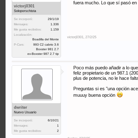
fuera mucho. Lo que sí pasó en c
victorj0301
Soloporschista
Se incorporó:
29/1/19
Mensajes:
1.336
Me gusta recibidos:
1.159
Localización:
victorj0301
,
27/2/25
Boadilla del Monte
P-Cars:
993 C2 cabrio 3.6
Boxster 981 2.7
ex-Boxster 987 2.7 tip
Poco más puedo añadir a lo que
feliz propietario de un 987.1 (2
plus de potencia, no le hace fal
Preguntas si es "una opción ace
muuuy buena opción
dwriter
Nuevo Usuario
Se incorporó:
6/10/21
Mensajes:
1
Me gusta recibidos:
2