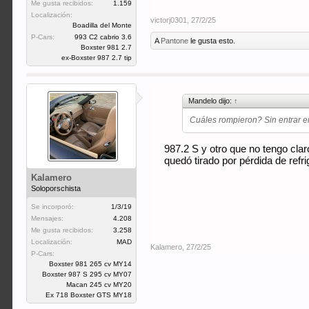
Me gusta recibidos:
1.159
Localización:
victorj0301
,
27/2/25
Boadilla del Monte
P-Cars:
993 C2 cabrio 3.6
A
Pantone
le gusta esto.
Boxster 981 2.7
ex-Boxster 987 2.7 tip
Mandelo dijo:
↑
Cuáles rompieron? Sin entrar en
987.2 S y otro que no tengo cla
quedó tirado por pérdida de refr
Kalamero
Soloporschista
Se incorporó:
1/3/19
Mensajes:
4.208
Me gusta recibidos:
3.258
Localización:
MAD
Kalamero
,
27/2/25
P-Cars:
Boxster 981 265 cv MY14
Boxster 987 S 295 cv MY07
Macan 245 cv MY20
Ex 718 Boxster GTS MY18