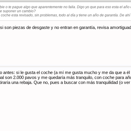
ambie o te pague algo que aparentemente no falla. Digo yo que para eso esta el año 
de suponer un cambio?
oche esta revisado, sin problemas, todo al día y tiene un año de garantía. De ahí v
si son piezas de desgaste y no entran en garantía, revisa amortiguad
o antes: si le gusta el coche (a mí me gusta mucho y me da que a él 
al son 2.000 pavos y me quedaría más tranquilo, con coche para años 
e tiraría una rebaja. Que no, pues a buscar con más tranquilidad (o ve