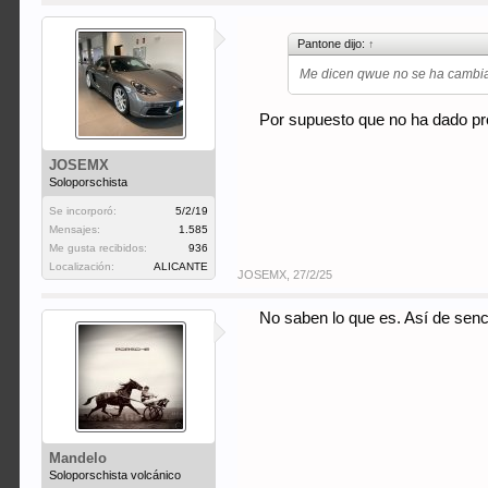
Pantone dijo:
↑
Me dicen qwue no se ha cambia
Por supuesto que no ha dado pro
JOSEMX
Soloporschista
Se incorporó:
5/2/19
Mensajes:
1.585
Me gusta recibidos:
936
Localización:
ALICANTE
JOSEMX
,
27/2/25
No saben lo que es. Así de senci
Mandelo
Soloporschista volcánico