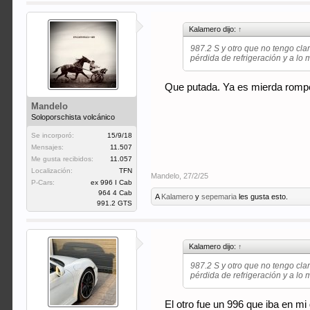
Kalamero dijo:
↑
987.2 S y otro que no tengo cla
pérdida de refrigeración y a lo 
Que putada. Ya es mierda romp
Mandelo
Soloporschista volcánico
Se incorporó:
15/9/18
Mensajes:
11.507
Me gusta recibidos:
11.057
Localización:
TFN
Mandelo
,
27/2/25
P-Cars:
ex 996 I Cab
964 4 Cab
A
Kalamero
y
sepemaria
les gusta esto.
991.2 GTS
Kalamero dijo:
↑
987.2 S y otro que no tengo cla
pérdida de refrigeración y a lo 
El otro fue un 996 que iba en mi